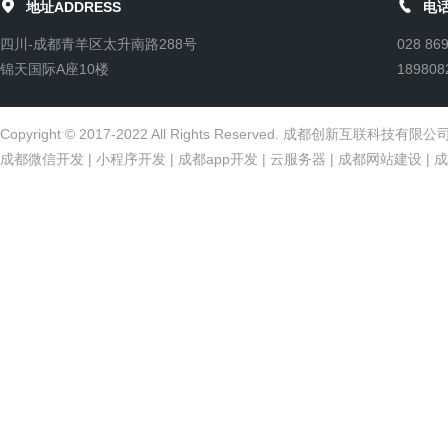


地址ADDRESS
电话
四川-成都青羊区太升南路288号
028 86
锦天国际A座10楼
189808
Copyright © 2017-2022 All Rights Reserved. 成都创新互联科技有
成都微信开发
|
小程序开发
|
成都app开发
|
云服务器
|
成都网站建设
|
成